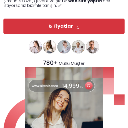
Şirketinize özel, güvenli ve şık bir
web site yaptır
mak
istiyorsanız bizimle tanışın. ✅
₺ Fiyatlar
780+
Mutlu Müşteri