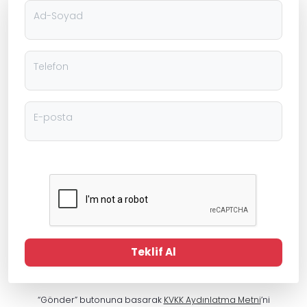
Ad-Soyad
Telefon
E-posta
Teklif Al
“Gönder” butonuna basarak
KVKK Aydınlatma Metni
’ni