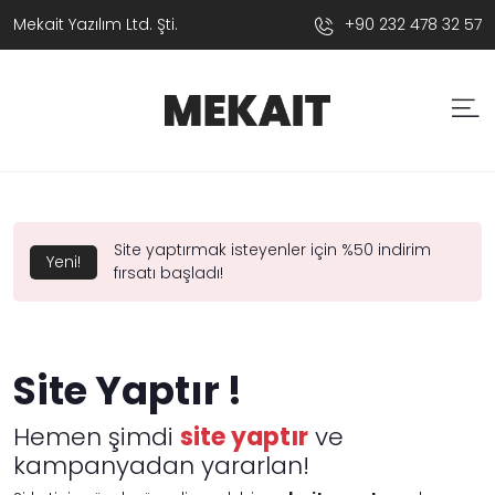
Mekait Yazılım Ltd. Şti.
+90 232 478 32 57
Site yaptırmak isteyenler için %50 indirim
Yeni!
fırsatı başladı!
Site Yaptır !
Hemen şimdi
site yaptır
ve
kampanyadan yararlan!