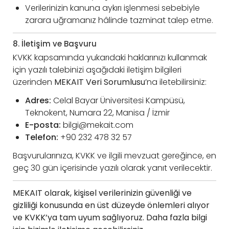
Verilerinizin kanuna aykırı işlenmesi sebebiyle
zarara uğramanız hâlinde tazminat talep etme.
8. İletişim ve Başvuru
KVKK kapsamında yukarıdaki haklarınızı kullanmak
için yazılı talebinizi aşağıdaki iletişim bilgileri
üzerinden
MEKAIT Veri Sorumlusu
’na iletebilirsiniz:
Adres:
Celal Bayar Üniversitesi Kampüsü,
Teknokent, Numara 22, Manisa / İzmir
E-posta:
bilgi@mekait.com
Telefon:
+90 232 478 32 57
Başvurularınıza, KVKK ve ilgili mevzuat gereğince, en
geç 30 gün içerisinde yazılı olarak yanıt verilecektir.
MEKAIT olarak, kişisel verilerinizin güvenliği ve
gizliliği konusunda en üst düzeyde önlemleri alıyor
ve KVKK’ya tam uyum sağlıyoruz. Daha fazla bilgi