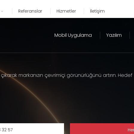
Referanslar
Hizmetler
İletişim
Mobil Uygulama
Yazılım
ıkarak markanızın çevrimiçi görünürlüğünü artırın. Hedef oda
8 32 57
Hem