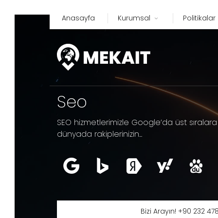
Anasayfa
Kurumsal
Politikalar
Seo
SEO hizmetlerimizle Google’da üst sıralara ç
dünyada rakiplerinizin...
Bizi Arayın! +90 232 47