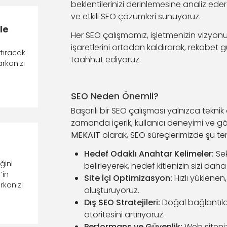
beklentilerinizi derinlemesine analiz eder
ve etkili SEO çözümleri sunuyoruz.
le
Her SEO çalışmamız, işletmenizin vizyonu
işaretlerini ortadan kaldırarak, rekabet g
tıracak
taahhüt ediyoruz.
rkanızı
SEO Neden Önemli?
Başarılı bir SEO çalışması yalnızca tek
zamanda içerik, kullanıcı deneyimi ve g
MEKAIT
olarak, SEO süreçlerimizde şu te
Hedef Odaklı Anahtar Kelimeler:
Sek
ğini
belirleyerek, hedef kitlenizin sizi dah
’in
Site İçi Optimizasyon:
Hızlı yüklenen
rkanızı
oluşturuyoruz.
ı
Dış SEO Stratejileri:
Doğal bağlantılar (
otoritesini artırıyoruz.
Performans ve Güvenlik:
Web siteniz