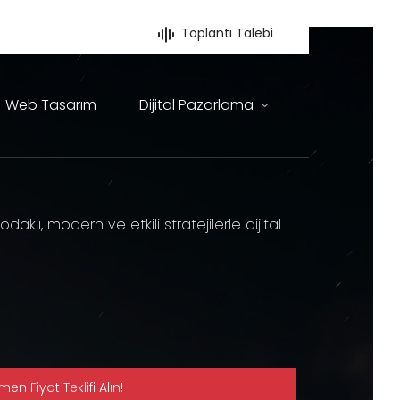
Toplantı Talebi
Web Tasarım
Dijital Pazarlama
klı, modern ve etkili stratejilerle dijital
en Fiyat Teklifi Alın!