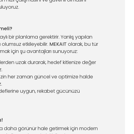
uluyoruz.
meli?
ylı bir planlama gerektirir. Yanlış yapılan
 olumsuz etkileyebilir.
MEKAIT
olarak, bu tür
lmak için şu avantajları sunuyoruz:
lerden uzak durarak, hedef kitlenize değer
.
zin her zaman güncel ve optimize halde
.
deflerine uygun, rekabet gücünüzü
n!
da daha görünür hale getirmek için modern