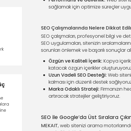
sağlamak için optimize süreçler uyg
SEO Çalışmalarında Nelere Dikkat Edil
SEO çalışmaları, profesyonel bilgi ve deta
SEO uygulamaları, sitenizin sıralamalarını
n
rk
sorunları önlemek ve başarılı sonuçlar a
Özgün ve Kaliteli İçerik:
Kopya içerik
katacak özgün içerikler oluşturuyoruz
Uzun Vadeli SEO Desteği:
Web siteni
kalması için düzenli destek sağlıyoruz
üç
Marka Odaklı Strateji:
Firmanızın he
artıracak stratejiler geliştiriyoruz.
ne
alara
sine
SEO ile Google’da Üst Sıralara Çıkı
MEKAIT
, web sitenizi arama motorların