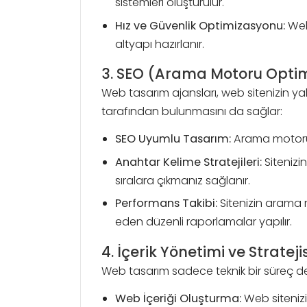
sistemleri oluşturulur.
Hız ve Güvenlik Optimizasyonu:
Web 
altyapı hazırlanır.
3. SEO (Arama Motoru Opti
Web tasarım ajansları, web sitenizin y
tarafından bulunmasını da sağlar:
SEO Uyumlu Tasarım:
Arama motoru a
Anahtar Kelime Stratejileri:
Sitenizin
sıralara çıkmanız sağlanır.
Performans Takibi:
Sitenizin arama 
eden düzenli raporlamalar yapılır.
4. İçerik Yönetimi ve Stratejis
Web tasarım sadece teknik bir süreç deği
Web İçeriği Oluşturma:
Web sitenizi