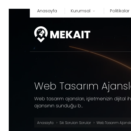
Anasayfa
Kurumsal
Politikalar
Web Tasarım Ajansl
Web tasarım ajansları, işletmenizin dijital i
ajansının sunduğu b...
Anasayfa
Sık Sorulan Sorular
Web Tasarım Ajansla