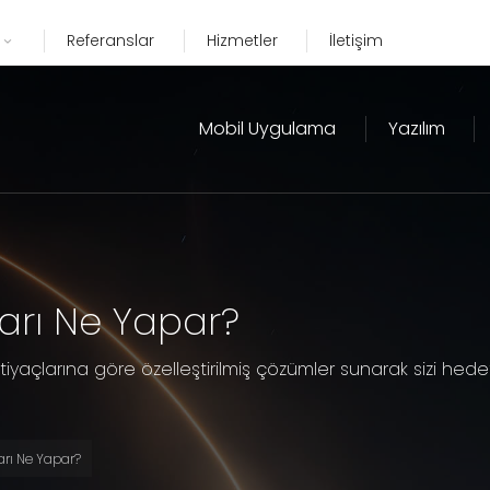
Referanslar
Hizmetler
İletişim
Mobil Uygulama
Yazılım
arı Ne Yapar?
htiyaçlarına göre özelleştirilmiş çözümler sunarak sizi hedef
rı Ne Yapar?