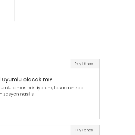
1+ yıl önce
 uyumlu olacak mı?
umlu olmasını istiyorum, tasarımınızda
izasyon nasıl s...
1+ yıl önce