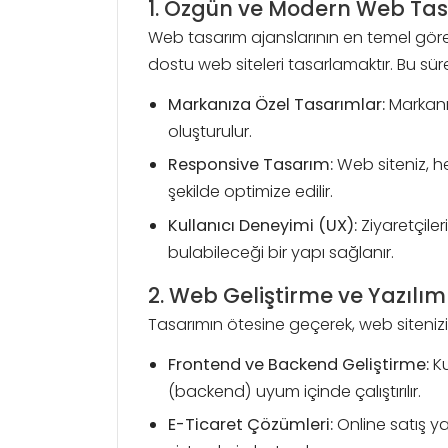
1. Özgün ve Modern Web Ta
Web tasarım ajanslarının en temel görevi
dostu web siteleri tasarlamaktır. Bu sür
Markanıza Özel Tasarımlar:
Markanız
oluşturulur.
Responsive Tasarım:
Web siteniz, he
şekilde optimize edilir.
Kullanıcı Deneyimi (UX):
Ziyaretçiler
bulabileceği bir yapı sağlanır.
2. Web Geliştirme ve Yazılım
Tasarımın ötesine geçerek, web sitenizi 
Frontend ve Backend Geliştirme:
Ku
(backend) uyum içinde çalıştırılır.
E-Ticaret Çözümleri:
Online satış y