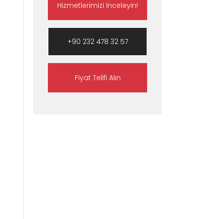
Hizmetlerimizi İnceleyin!
+90 232 478 32 57
Fiyat Telifi Alın