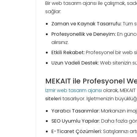
Bir web tasarım ajansı ile çalışmak, sa
sağlar:
Zaman ve Kaynak Tasarrufu:
Tüm sü
Profesyonellik ve Deneyim:
En güncel
alırsınız.
Etkili Rekabet:
Profesyonel bir web sit
Uzun Vadeli Destek:
Web sitenizin sür
MEKAIT ile Profesyonel 
İzmir web tasarım ajansı
olarak, MEKAIT 
siteleri
tasarlıyor. İşletmenizin büyüklü
Yaratıcı Tasarımlar:
Markanızın imajı
SEO Uyumlu Yapılar:
Daha fazla görün
E-Ticaret Çözümleri:
Satışlarınızı ar