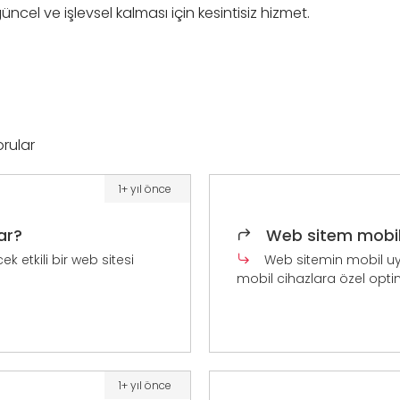
üncel ve işlevsel kalması için kesintisiz hizmet.
orular
1+ yıl önce
ar?
Web sitem mobil
k etkili bir web sitesi
Web sitemin mobil uy
mobil cihazlara özel optim
1+ yıl önce