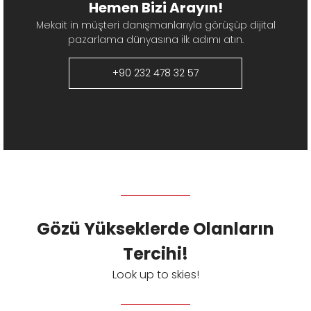
Hemen Bizi Arayın!
Mekait in müşteri danışmanlarıyla görüşüp dijital
pazarlama dünyasına ilk adımı atın.
+90 232 478 32 57
Gözü Yükseklerde Olanların
Tercihi!
Look up to skies!