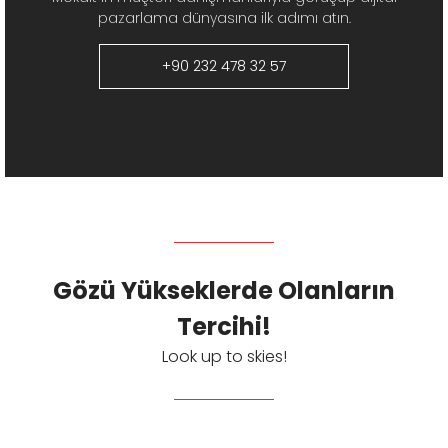
pazarlama dünyasına ilk adımı atın.
+90 232 478 32 57
Gözü Yükseklerde Olanların
Tercihi!
Look up to skies!