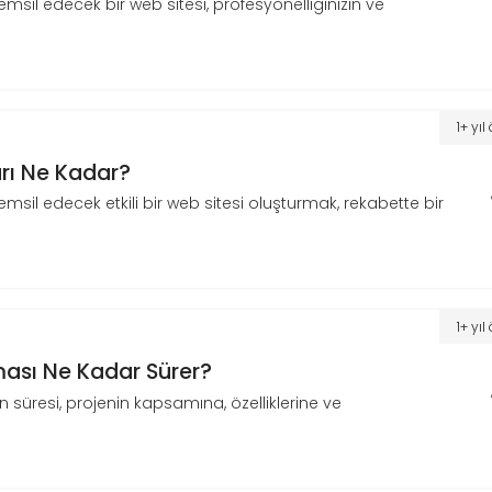
emsil edecek bir web sitesi, profesyonelliğinizin ve
1+ yı
rı Ne Kadar?
emsil edecek etkili bir web sitesi oluşturmak, rekabette bir
1+ yı
ası Ne Kadar Sürer?
 süresi, projenin kapsamına, özelliklerine ve