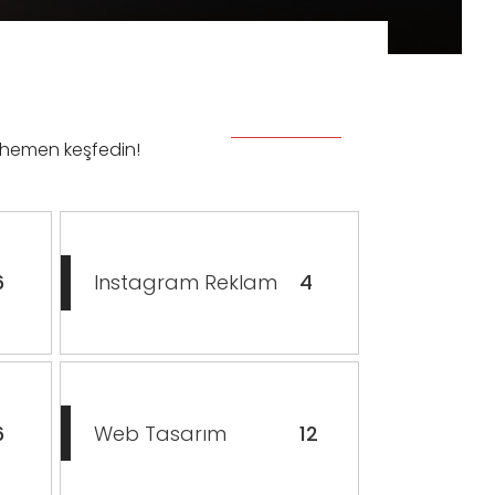
nı hemen keşfedin!
6
Instagram Reklam
4
6
Web Tasarım
12