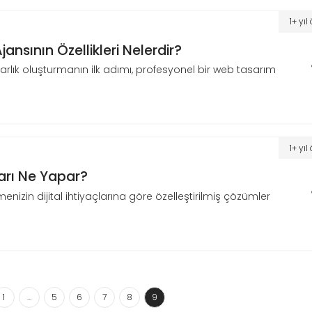
1+ yı
ansının Özellikleri Nelerdir?
 varlık oluşturmanın ilk adımı, profesyonel bir web tasarım
1+ yı
arı Ne Yapar?
enizin dijital ihtiyaçlarına göre özelleştirilmiş çözümler
1
…
5
6
7
8
9