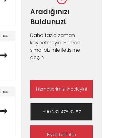
Aradığınızı
Buldunuz!
Daha fazla zaman
l önce
kaybetmeyin. Hemen
şimdi bizimle iletişime
geçin
Hizmetlerimizi İnceleyin!
l önce
+90 232 478 32 57
Fiyat Telifi Alın