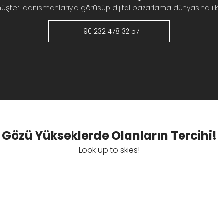
müşteri danışmanlarıyla görüşüp dijital pazarlama dünyasına ilk 
+90 232 478 32 57
Gözü Yükseklerde Olanların Tercihi!
Look up to skies!