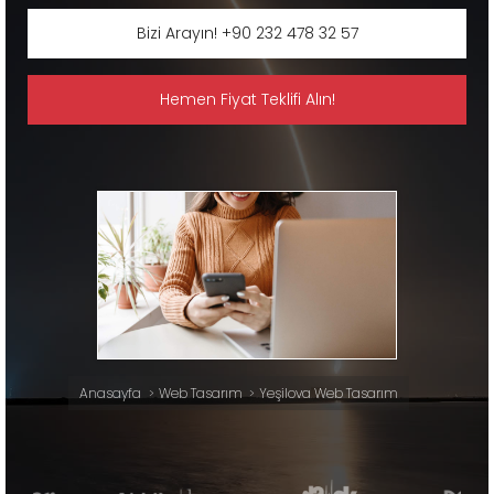
Bizi Arayın! +90 232 478 32 57
Hemen Fiyat Teklifi Alın!
Anasayfa
Web Tasarım
Yeşilova Web Tasarım