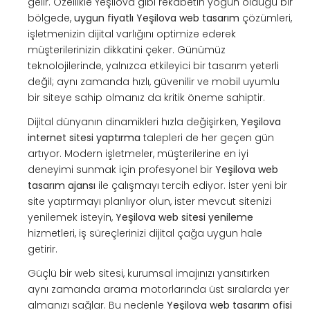
gelir. Özellikle Yeşilova gibi rekabetin yoğun olduğu bir
bölgede,
uygun fiyatlı Yeşilova web tasarım
çözümleri,
işletmenizin dijital varlığını optimize ederek
müşterilerinizin dikkatini çeker. Günümüz
teknolojilerinde, yalnızca etkileyici bir tasarım yeterli
değil; aynı zamanda hızlı, güvenilir ve mobil uyumlu
bir siteye sahip olmanız da kritik öneme sahiptir.
Dijital dünyanın dinamikleri hızla değişirken,
Yeşilova
internet sitesi yaptırma
talepleri de her geçen gün
artıyor. Modern işletmeler, müşterilerine en iyi
deneyimi sunmak için profesyonel bir
Yeşilova web
tasarım ajansı
ile çalışmayı tercih ediyor. İster yeni bir
site yaptırmayı planlıyor olun, ister mevcut sitenizi
yenilemek isteyin,
Yeşilova web sitesi yenileme
hizmetleri, iş süreçlerinizi dijital çağa uygun hale
getirir.
Güçlü bir web sitesi, kurumsal imajınızı yansıtırken
aynı zamanda arama motorlarında üst sıralarda yer
almanızı sağlar. Bu nedenle
Yeşilova web tasarım ofisi