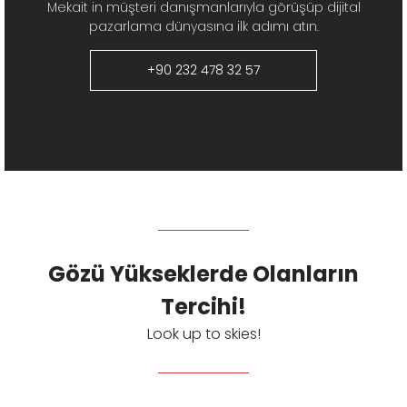
Mekait in müşteri danışmanlarıyla görüşüp dijital
pazarlama dünyasına ilk adımı atın.
+90 232 478 32 57
Gözü Yükseklerde Olanların
Tercihi!
Look up to skies!