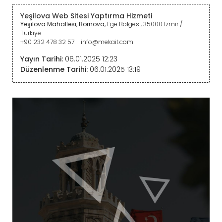
Yeşilova Web Sitesi Yaptırma Hizmeti
Yeşilova Mahallesi, Bornova,
Ege Bölgesi,
35000
İzmir
/
Türkiye
+90 232 478 32 57
info@mekait.com
Yayın Tarihi:
06.01.2025 12:23
Düzenlenme Tarihi:
06.01.2025 13:19