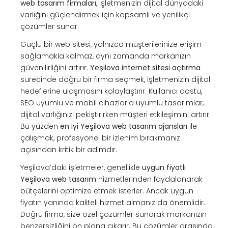
web tasarım firmaları
, işletmenizin dijital dünyadaki
varlığını güçlendirmek için kapsamlı ve yenilikçi
çözümler sunar.
Güçlü bir web sitesi, yalnızca müşterilerinize erişim
sağlamakla kalmaz, aynı zamanda markanızın
güvenilirliğini artırır.
Yeşilova internet sitesi açtırma
sürecinde doğru bir firma seçmek, işletmenizin dijital
hedeflerine ulaşmasını kolaylaştırır. Kullanıcı dostu,
SEO uyumlu ve mobil cihazlarla uyumlu tasarımlar,
dijital varlığınızı pekiştirirken müşteri etkileşimini artırır.
Bu yüzden
en iyi Yeşilova web tasarım ajansları
ile
çalışmak, profesyonel bir izlenim bırakmanız
açısından kritik bir adımdır.
Yeşilova’daki işletmeler, genellikle
uygun fiyatlı
Yeşilova web tasarım
hizmetlerinden faydalanarak
bütçelerini optimize etmek isterler. Ancak uygun
fiyatın yanında kaliteli hizmet almanız da önemlidir.
Doğru firma, size özel çözümler sunarak markanızın
benzersizliğini ön plana çıkarır. Bu çözümler arasında