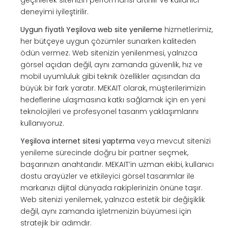
geçirilerek sitenizin performansı artırılır ve kullanıcı
deneyimi iyileştirilir.
Uygun fiyatlı Yeşilova web site yenileme
hizmetlerimiz,
her bütçeye uygun çözümler sunarken kaliteden
ödün vermez. Web sitenizin yenilenmesi, yalnızca
görsel açıdan değil, aynı zamanda güvenlik, hız ve
mobil uyumluluk gibi teknik özellikler açısından da
büyük bir fark yaratır. MEKAIT olarak, müşterilerimizin
hedeflerine ulaşmasına katkı sağlamak için en yeni
teknolojileri ve profesyonel tasarım yaklaşımlarını
kullanıyoruz.
Yeşilova internet sitesi yaptırma
veya mevcut sitenizi
yenileme sürecinde doğru bir partner seçmek,
başarınızın anahtarıdır. MEKAIT’in uzman ekibi, kullanıcı
dostu arayüzler ve etkileyici görsel tasarımlar ile
markanızı dijital dünyada rakiplerinizin önüne taşır.
Web sitenizi yenilemek, yalnızca estetik bir değişiklik
değil, aynı zamanda işletmenizin büyümesi için
stratejik bir adımdır.