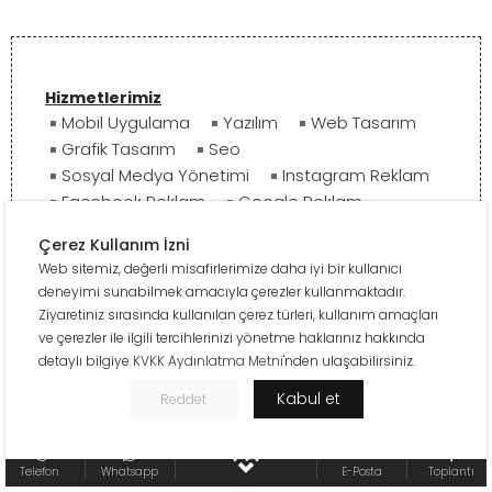
Hizmetlerimiz
Mobil Uygulama
Yazılım
Web Tasarım
Grafik Tasarım
Seo
Sosyal Medya Yönetimi
Instagram Reklam
Facebook Reklam
Google Reklam
Çerez Kullanım İzni
Web sitemiz, değerli misafirlerimize daha iyi bir kullanıcı
deneyimi sunabilmek amacıyla çerezler kullanmaktadır.
Ziyaretiniz sırasında kullanılan çerez türleri, kullanım amaçları
ve çerezler ile ilgili tercihlerinizi yönetme haklarınız hakkında
Ürünlerimiz
detaylı bilgiye
KVKK Aydınlatma Metni
'nden ulaşabilirsiniz.
Display Monitör
Stok Takip
E-Tahsilat
DNS Yönetim
B2B Sipariş Yönetim
Kabul et
Reddet
Enerji Üretim/Tüketim Takip
Telefon
Whatsapp
E-Posta
Toplantı